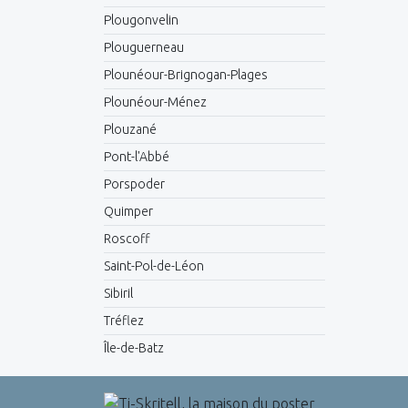
Plougonvelin
Plouguerneau
Plounéour-Brignogan-Plages
Plounéour-Ménez
Plouzané
Pont-l'Abbé
Porspoder
Quimper
Roscoff
Saint-Pol-de-Léon
Sibiril
Tréflez
Île-de-Batz