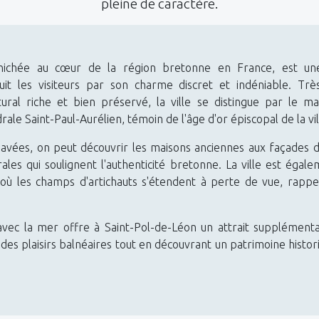
pleine de caractère.
 nichée au cœur de la région bretonne en France, est une 
duit les visiteurs par son charme discret et indéniable. Tr
tural riche et bien préservé, la ville se distingue par le m
rale Saint-Paul-Aurélien, témoin de l'âge d'or épiscopal de la vil
pavées, on peut découvrir les maisons anciennes aux façades d
ales qui soulignent l'authenticité bretonne. La ville est éga
ù les champs d'artichauts s'étendent à perte de vue, rappe
 avec la mer offre à Saint-Pol-de-Léon un attrait supplément
 des plaisirs balnéaires tout en découvrant un patrimoine histor