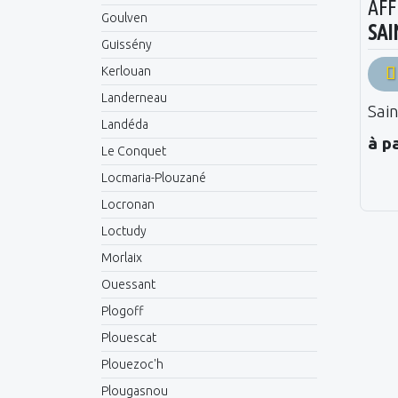
AFF
Goulven
SAI
Guissény
Kerlouan
Landerneau
Sai
Landéda
à p
Le Conquet
Locmaria-Plouzané
Locronan
Loctudy
Morlaix
Ouessant
Plogoff
Plouescat
Plouezoc'h
Plougasnou