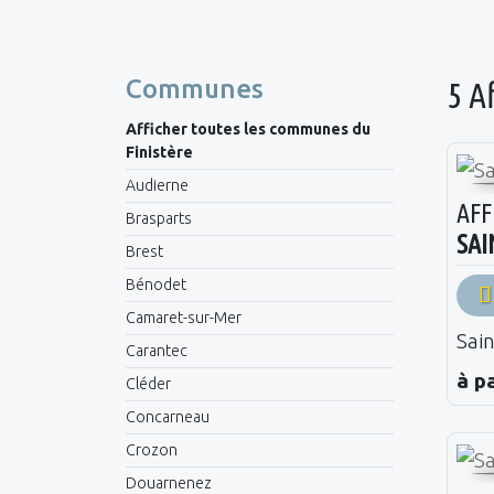
Communes
5 A
Afficher toutes les communes du
Finistère
Audierne
AFF
Brasparts
SAI
Brest
Bénodet
Camaret-sur-Mer
Sai
Carantec
à p
Cléder
Concarneau
Crozon
Douarnenez